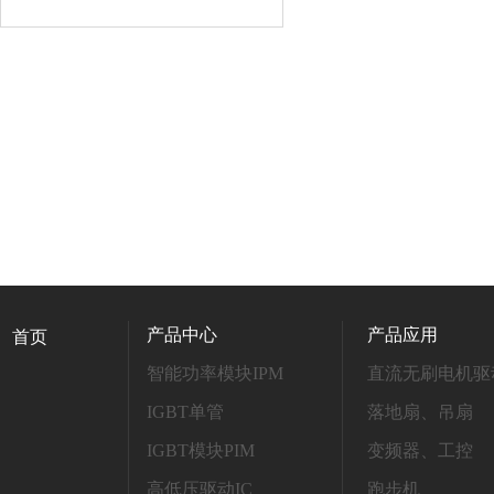
产品中心
产品应用
首页
智能功率模块IPM
直流无刷电机驱
IGBT单管
落地扇、吊扇
IGBT模块PIM
变频器、工控
高低压驱动IC
跑步机